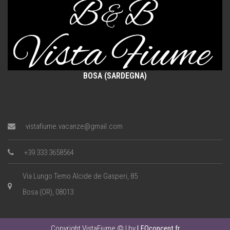
BOSA (SARDEGNA)
vistafiume.vacanze@gmail.com
+39 333 3658564
Via Lungo Temo Alcide de Gasperi, 85
Bosa (OR), 08013
Copyright VistaFiume © | by
LEOconcept.fr